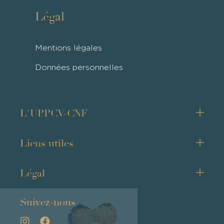
Légal
Mentions légales
Données personnelles
L'UPPCV-CNF
Liens utiles
Légal
Suivez-nous
Salut c'est nous...
les Cookies !