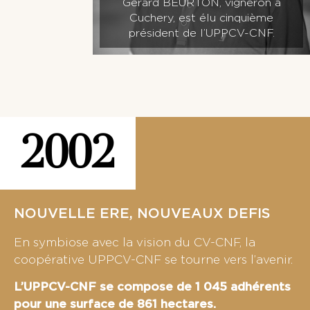
Gérard BEURTON, vigneron à
Cuchery, est élu cinquième
président de l’UPPCV-CNF.
2002
NOUVELLE ERE, NOUVEAUX DEFIS
En symbiose avec la vision du CV-CNF, la
coopérative UPPCV-CNF se tourne vers l’avenir.
L’UPPCV-CNF se compose de 1 045 adhérents
pour une surface de 861 hectares.